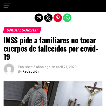
Salir de la versión móvil
UNCATEGORIZED
IMSS pide a familiares no tocar
cuerpos de fallecidos por covid-
19
Published
6 años ago
on
abril 21, 2020
By
Redacción