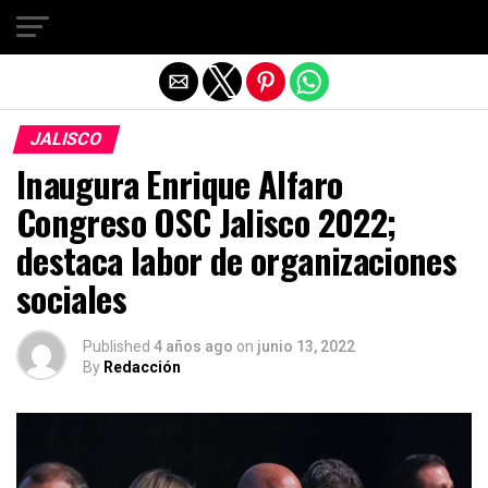
Salir de la versión móvil
JALISCO
Inaugura Enrique Alfaro
Congreso OSC Jalisco 2022;
destaca labor de organizaciones
sociales
Published
4 años ago
on
junio 13, 2022
By
Redacción