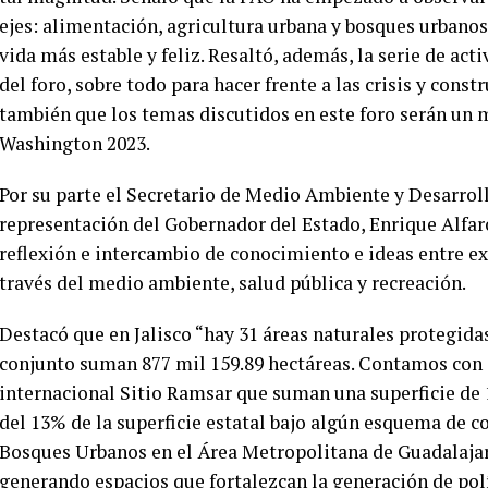
ejes: alimentación, agricultura urbana y bosques urbano
vida más estable y feliz. Resaltó, además, la serie de act
del foro, sobre todo para hacer frente a las crisis y con
también que los temas discutidos en este foro serán un 
Washington 2023.
Por su parte el Secretario de Medio Ambiente y Desarroll
representación del Gobernador del Estado, Enrique Alfar
reflexión e intercambio de conocimiento e ideas entre ex
través del medio ambiente, salud pública y recreación.
Destacó que en Jalisco “hay 31 áreas naturales protegida
conjunto suman 877 mil 159.89 hectáreas. Contamos con
internacional Sitio Ramsar que suman una superficie de 1
del 13% de la superficie estatal bajo algún esquema de c
Bosques Urbanos en el Área Metropolitana de Guadalajara
generando espacios que fortalezcan la generación de polí