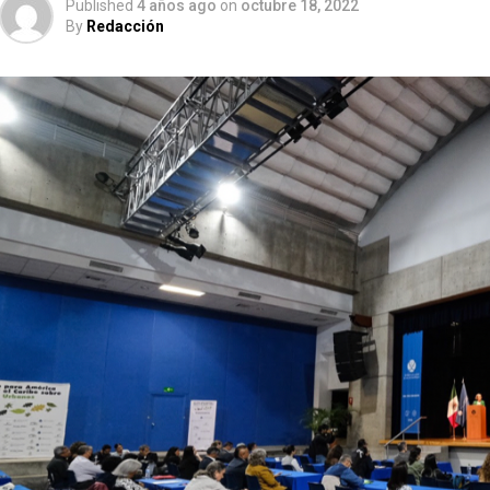
Published
4 años ago
on
octubre 18, 2022
By
Redacción