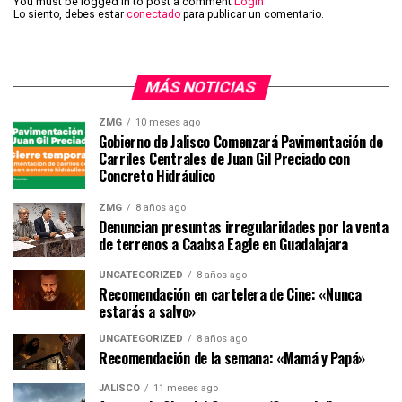
You must be logged in to post a comment
Login
Lo siento, debes estar
conectado
para publicar un comentario.
MÁS NOTICIAS
ZMG
10 meses ago
Gobierno de Jalisco Comenzará Pavimentación de
Carriles Centrales de Juan Gil Preciado con
Concreto Hidráulico
ZMG
8 años ago
Denuncian presuntas irregularidades por la venta
de terrenos a Caabsa Eagle en Guadalajara
UNCATEGORIZED
8 años ago
Recomendación en cartelera de Cine: «Nunca
estarás a salvo»
UNCATEGORIZED
8 años ago
Recomendación de la semana: «Mamá y Papá»
JALISCO
11 meses ago