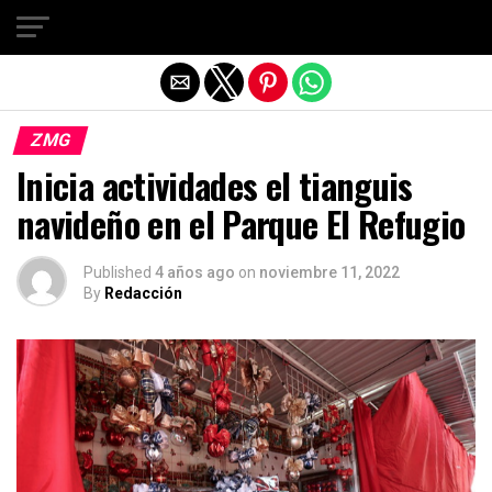
Salir de la versión móvil
ZMG
Inicia actividades el tianguis
navideño en el Parque El Refugio
Published
4 años ago
on
noviembre 11, 2022
By
Redacción