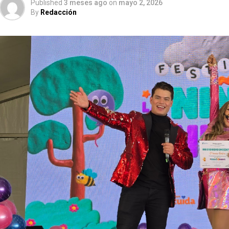
Published
3 meses ago
on
mayo 2, 2026
By
Redacción