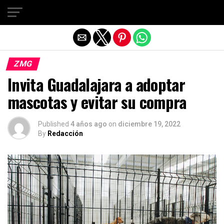
Salir de la versión móvil
ZMG
Invita Guadalajara a adoptar
mascotas y evitar su compra
Published
4 años ago
on
diciembre 19, 2022
By
Redacción