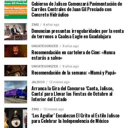
Gobierno de Jalisco Comenzará Pavimentación de
Carriles Centrales de Juan Gil Preciado con
Concreto Hidráulico
ZMG
8 años ago
Denuncian presuntas irregularidades por la venta
de terrenos a Caabsa Eagle en Guadalajara
UNCATEGORIZED
8 años ago
Recomendación en cartelera de Cine: «Nunca
estarás a salvo»
UNCATEGORIZED
8 años ago
Recomendación de la semana: «Mamá y Papá»
JALISCO
12 meses ago
Arranca la Gira del Concurso ‘Canta, Jalisco,
Canta’ para Llevar las Fiestas de Octubre al
Interior del Estado
ZMG
12 meses ago
‘Los Aguilar’ Encabezan El Grito al Estilo Jalisco
para Celebrar la Independencia de México