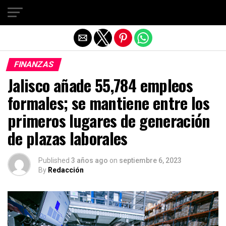
Salir de la versión móvil
FINANZAS
Jalisco añade 55,784 empleos
formales; se mantiene entre los
primeros lugares de generación
de plazas laborales
Published
3 años ago
on
septiembre 6, 2023
By
Redacción