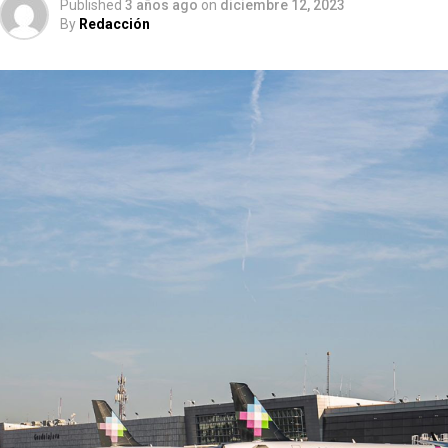
Published
3 años ago
on
diciembre 12, 2023
By
Redacción