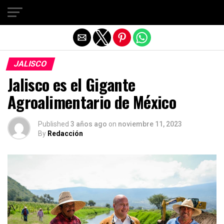
Salir de la versión móvil
JALISCO
Jalisco es el Gigante
Agroalimentario de México
Published
3 años ago
on
noviembre 11, 2023
By
Redacción