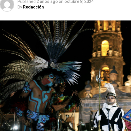
Published
2 años ago
on
octubre 8, 2024
By
Redacción