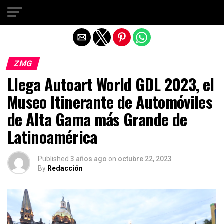
Salir de la versión móvil
ZMG
Llega Autoart World GDL 2023, el
Museo Itinerante de Automóviles
de Alta Gama más Grande de
Latinoamérica
Published
3 años ago
on
octubre 22, 2023
By
Redacción