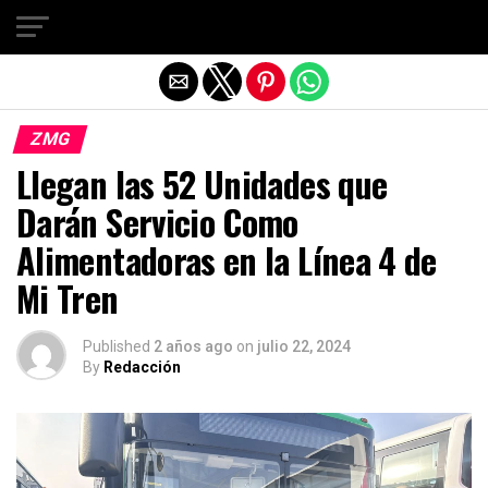
Salir de la versión móvil
ZMG
Llegan las 52 Unidades que
Darán Servicio Como
Alimentadoras en la Línea 4 de
Mi Tren
Published
2 años ago
on
julio 22, 2024
By
Redacción