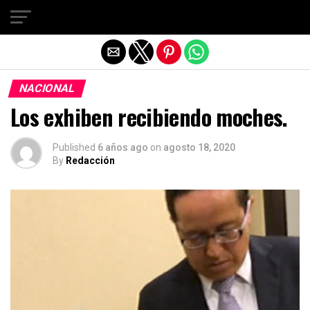
Salir de la versión móvil
NACIONAL
Los exhiben recibiendo moches.
Published
6 años ago
on
agosto 18, 2020
By
Redacción