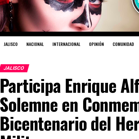
JALISCO
NACIONAL
INTERNACIONAL
OPINIÓN
COMUNIDAD
JALISCO
Participa Enrique Al
Solemne en Conmem
Bicentenario del Her