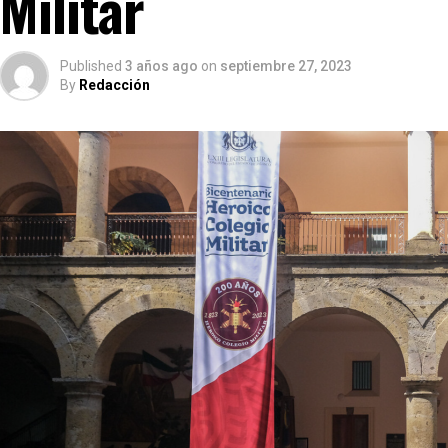
Militar
Published
3 años ago
on
septiembre 27, 2023
By
Redacción