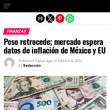
Salir de la versión móvil
FINANZAS
Peso retrocede; mercado espera
datos de inflación de México y EU
Published
5 años ago
on
febrero 6, 2022
By
Redacción