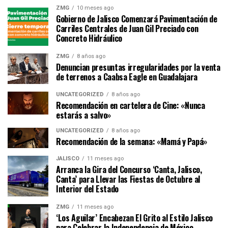
ZMG
10 meses ago
Gobierno de Jalisco Comenzará Pavimentación de
Carriles Centrales de Juan Gil Preciado con
Concreto Hidráulico
ZMG
8 años ago
Denuncian presuntas irregularidades por la venta
de terrenos a Caabsa Eagle en Guadalajara
UNCATEGORIZED
8 años ago
Recomendación en cartelera de Cine: «Nunca
estarás a salvo»
UNCATEGORIZED
8 años ago
Recomendación de la semana: «Mamá y Papá»
JALISCO
11 meses ago
Arranca la Gira del Concurso ‘Canta, Jalisco,
Canta’ para Llevar las Fiestas de Octubre al
Interior del Estado
ZMG
11 meses ago
‘Los Aguilar’ Encabezan El Grito al Estilo Jalisco
para Celebrar la Independencia de México