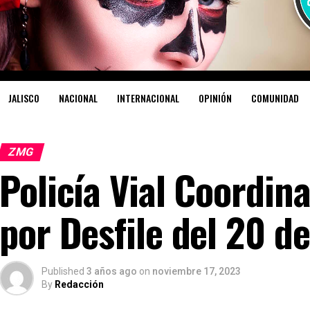
JALISCO
NACIONAL
INTERNACIONAL
OPINIÓN
COMUNIDAD
ZMG
Policía Vial Coordina
por Desfile del 20 d
Published
3 años ago
on
noviembre 17, 2023
By
Redacción