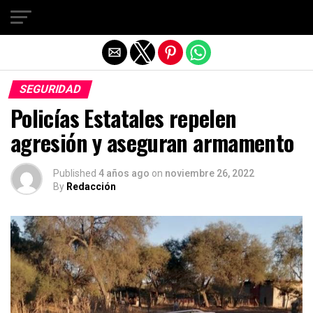
Salir de la versión móvil
SEGURIDAD
Policías Estatales repelen
agresión y aseguran armamento
Published
4 años ago
on
noviembre 26, 2022
By
Redacción