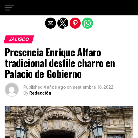
Salir de la versión móvil
JALISCO
Presencia Enrique Alfaro
tradicional desfile charro en
Palacio de Gobierno
Published
4 años ago
on
septiembre 16, 2022
By
Redacción