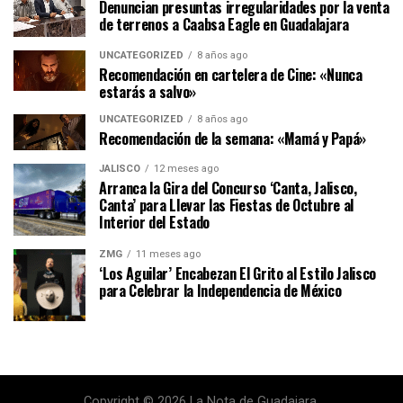
Denuncian presuntas irregularidades por la venta
de terrenos a Caabsa Eagle en Guadalajara
UNCATEGORIZED
8 años ago
Recomendación en cartelera de Cine: «Nunca
estarás a salvo»
UNCATEGORIZED
8 años ago
Recomendación de la semana: «Mamá y Papá»
JALISCO
12 meses ago
Arranca la Gira del Concurso ‘Canta, Jalisco,
Canta’ para Llevar las Fiestas de Octubre al
Interior del Estado
ZMG
11 meses ago
‘Los Aguilar’ Encabezan El Grito al Estilo Jalisco
para Celebrar la Independencia de México
Copyright © 2026 La Nota de Guadajara.