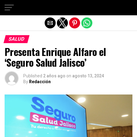
Salir de la versión móvil
SALUD
Presenta Enrique Alfaro el
‘Seguro Salud Jalisco’
Published
2 años ago
on
agosto 13, 2024
By
Redacción