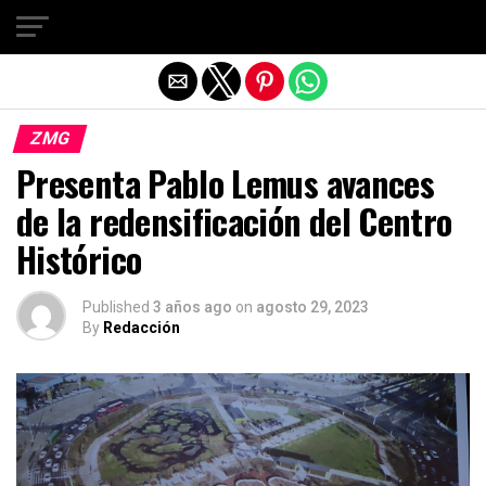
Salir de la versión móvil
ZMG
Presenta Pablo Lemus avances
de la redensificación del Centro
Histórico
Published
3 años ago
on
agosto 29, 2023
By
Redacción