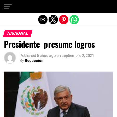
Salir de la versión móvil
NACIONAL
Presidente presume logros
Published
5 años ago
on
septiembre 2, 2021
By
Redacción