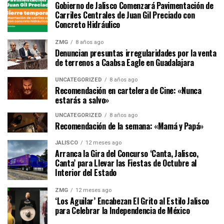
Gobierno de Jalisco Comenzará Pavimentación de
Carriles Centrales de Juan Gil Preciado con
Concreto Hidráulico
ZMG
8 años ago
Denuncian presuntas irregularidades por la venta
de terrenos a Caabsa Eagle en Guadalajara
UNCATEGORIZED
8 años ago
Recomendación en cartelera de Cine: «Nunca
estarás a salvo»
UNCATEGORIZED
8 años ago
Recomendación de la semana: «Mamá y Papá»
JALISCO
12 meses ago
Arranca la Gira del Concurso ‘Canta, Jalisco,
Canta’ para Llevar las Fiestas de Octubre al
Interior del Estado
ZMG
12 meses ago
‘Los Aguilar’ Encabezan El Grito al Estilo Jalisco
para Celebrar la Independencia de México