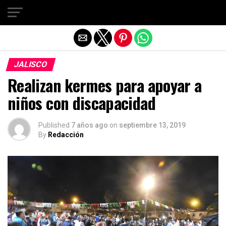
Salir de la versión móvil
JALISCO
Realizan kermes para apoyar a
niños con discapacidad
Published
7 años ago
on
septiembre 13, 2019
By
Redacción