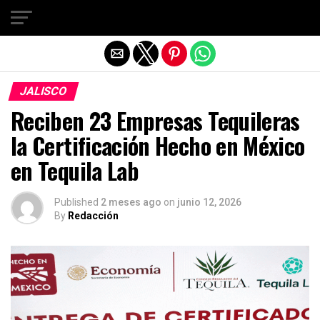
Salir de la versión móvil
JALISCO
Reciben 23 Empresas Tequileras
la Certificación Hecho en México
en Tequila Lab
Published
2 meses ago
on
junio 12, 2026
By
Redacción