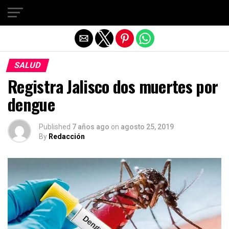
Salir de la versión móvil
SALUD
Registra Jalisco dos muertes por
dengue
Published
7 años ago
on
agosto 25, 2019
By
Redacción