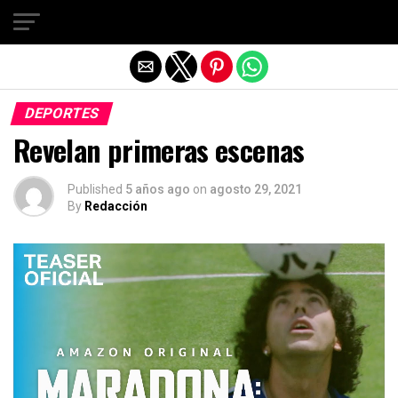
Salir de la versión móvil
DEPORTES
Revelan primeras escenas
Published
5 años ago
on
agosto 29, 2021
By
Redacción