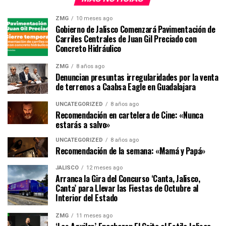
ZMG
10 meses ago
Gobierno de Jalisco Comenzará Pavimentación de
Carriles Centrales de Juan Gil Preciado con
Concreto Hidráulico
ZMG
8 años ago
Denuncian presuntas irregularidades por la venta
de terrenos a Caabsa Eagle en Guadalajara
UNCATEGORIZED
8 años ago
Recomendación en cartelera de Cine: «Nunca
estarás a salvo»
UNCATEGORIZED
8 años ago
Recomendación de la semana: «Mamá y Papá»
JALISCO
12 meses ago
Arranca la Gira del Concurso ‘Canta, Jalisco,
Canta’ para Llevar las Fiestas de Octubre al
Interior del Estado
ZMG
11 meses ago