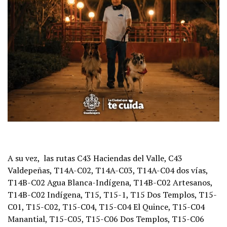
A su vez, las rutas C43 Haciendas del Valle, C43
Valdepeñas, T14A-C02, T14A-C03, T14A-C04 dos vías,
T14B-C02 Agua Blanca-Indígena, T14B-C02 Artesanos,
T14B-C02 Indígena, T15, T15-1, T15 Dos Templos, T15-
C01, T15-C02, T15-C04, T15-C04 El Quince, T15-C04
Manantial, T15-C05, T15-C06 Dos Templos, T15-C06