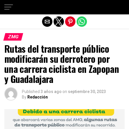
Salir de la versión móvil
ZMG
Rutas del transporte público
modificarán su derrotero por
una carrera ciclista en Zapopan
y Guadalajara
Published
3 años ago
on
septiembre 30, 2023
By
Redacción