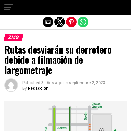
Salir de la versión móvil
ZMG
Rutas desviarán su derrotero
debido a filmación de
largometraje
Published
3 años ago
on
septiembre 2, 2023
By
Redacción