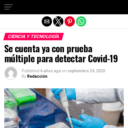
Salir de la versión móvil
CIENCIA Y TECNOLOGÍA
Se cuenta ya con prueba
múltiple para detectar Covid-19
Published
6 años ago
on
septiembre 24, 2020
By
Redacción