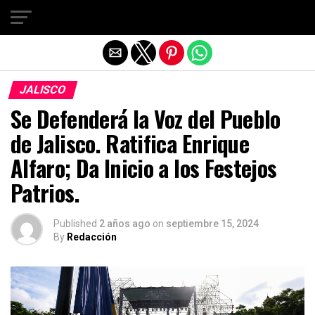
Salir de la versión móvil
JALISCO
Se Defenderá la Voz del Pueblo
de Jalisco. Ratifica Enrique
Alfaro; Da Inicio a los Festejos
Patrios.
Published
2 años ago
on
septiembre 15, 2024
By
Redacción