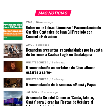
MÁS NOTICIAS
ZMG
10 meses ago
Gobierno de Jalisco Comenzará Pavimentación de
Carriles Centrales de Juan Gil Preciado con
Concreto Hidráulico
ZMG
8 años ago
Denuncian presuntas irregularidades por la venta
de terrenos a Caabsa Eagle en Guadalajara
UNCATEGORIZED
8 años ago
Recomendación en cartelera de Cine: «Nunca
estarás a salvo»
UNCATEGORIZED
8 años ago
Recomendación de la semana: «Mamá y Papá»
JALISCO
11 meses ago
Arranca la Gira del Concurso ‘Canta, Jalisco,
Canta’ para Llevar las Fiestas de Octubre al