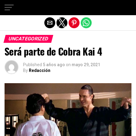
Salir de la versión móvil
UNCATEGORIZED
Será parte de Cobra Kai 4
Published
5 años ago
on
mayo 29, 2021
By
Redacción