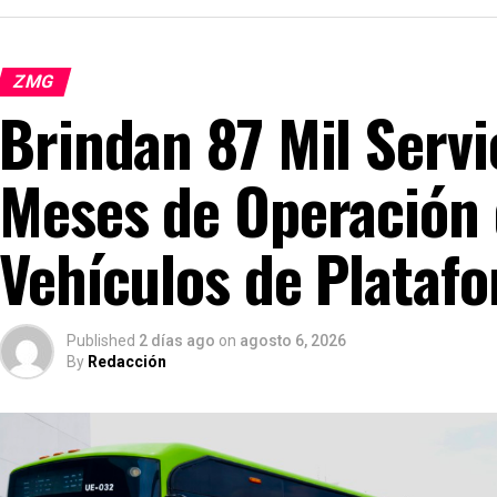
ZMG
Brindan 87 Mil Servi
Meses de Operación 
Vehículos de Plataf
Published
2 días ago
on
agosto 6, 2026
By
Redacción