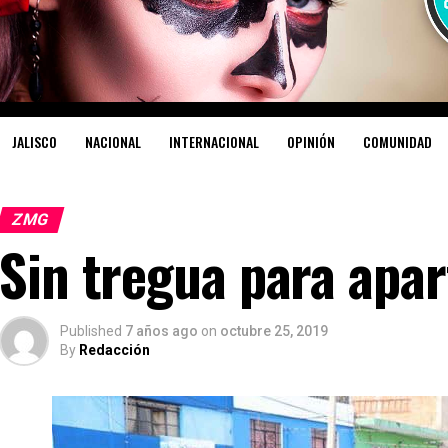
JALISCO
NACIONAL
INTERNACIONAL
OPINIÓN
COMUNIDAD
ZMG
Sin tregua para apar
Published
7 años ago
on
octubre 25, 2019
By
Redacción