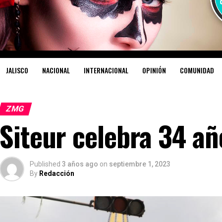
JALISCO
NACIONAL
INTERNACIONAL
OPINIÓN
COMUNIDAD
ZMG
Siteur celebra 34 añ
Published
3 años ago
on
septiembre 1, 2023
By
Redacción