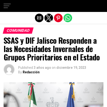
Salir de la versión móvil
COMUNIDAD
SSAS y DIF Jalisco Responden a
las Necesidades Invernales de
Grupos Prioritarios en el Estado
Published
3 años ago
on
diciembre 19, 2023
By
Redacción