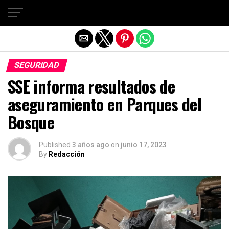
Salir de la versión móvil
SEGURIDAD
SSE informa resultados de
aseguramiento en Parques del
Bosque
Published
3 años ago
on
junio 17, 2023
By
Redacción