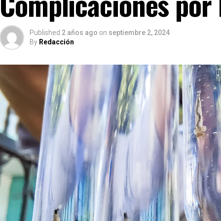
Complicaciones por
Published
2 años ago
on
septiembre 2, 2024
By
Redacción