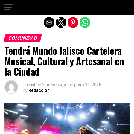
Salir de la versión móvil
COMUNIDAD
Tendrá Mundo Jalisco Cartelera
Musical, Cultural y Artesanal en
la Ciudad
Published
2 meses ago
on
junio 11, 2026
By
Redacción