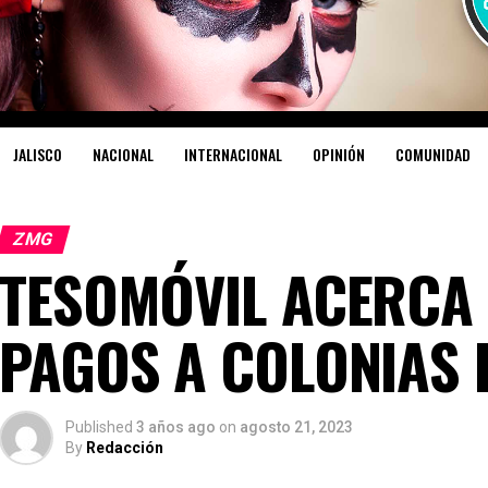
JALISCO
NACIONAL
INTERNACIONAL
OPINIÓN
COMUNIDAD
ZMG
TESOMÓVIL ACERCA 
PAGOS A COLONIAS 
Published
3 años ago
on
agosto 21, 2023
By
Redacción