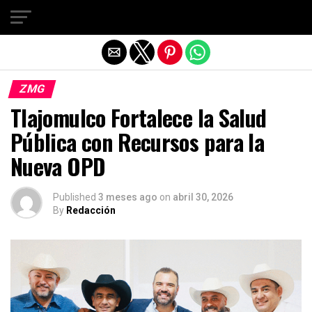
Salir de la versión móvil
ZMG
Tlajomulco Fortalece la Salud
Pública con Recursos para la
Nueva OPD
Published
3 meses ago
on
abril 30, 2026
By
Redacción