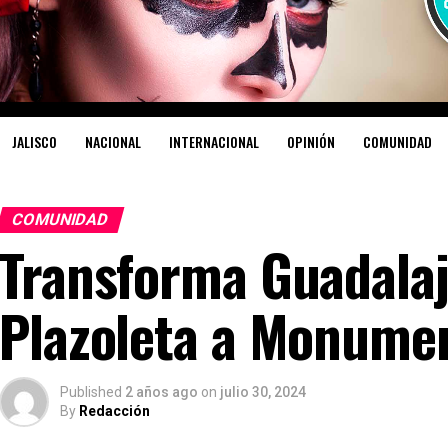
JALISCO
NACIONAL
INTERNACIONAL
OPINIÓN
COMUNIDAD
COMUNIDAD
Transforma Guadalaj
Plazoleta a Monumen
Published
2 años ago
on
julio 30, 2024
By
Redacción