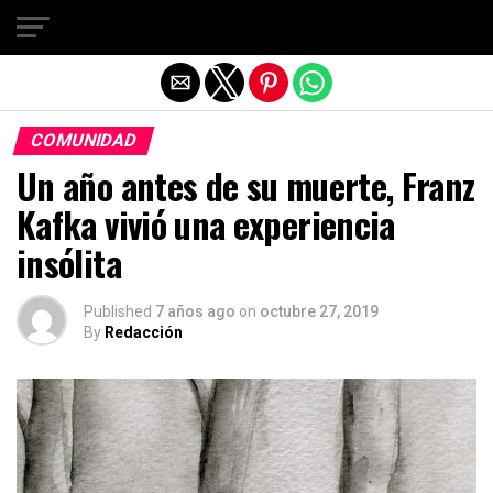
Salir de la versión móvil
COMUNIDAD
Un año antes de su muerte, Franz
Kafka vivió una experiencia
insólita
Published
7 años ago
on
octubre 27, 2019
By
Redacción