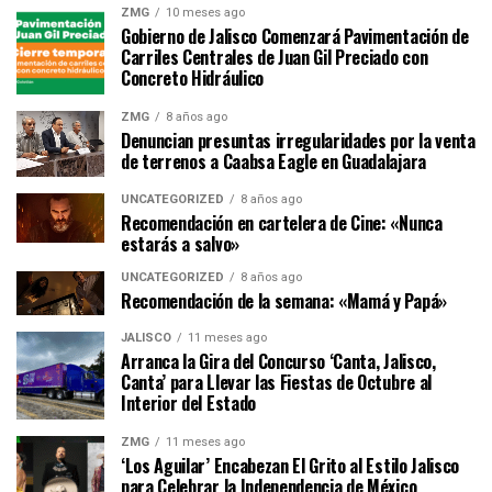
ZMG
10 meses ago
Gobierno de Jalisco Comenzará Pavimentación de
Carriles Centrales de Juan Gil Preciado con
Concreto Hidráulico
ZMG
8 años ago
Denuncian presuntas irregularidades por la venta
de terrenos a Caabsa Eagle en Guadalajara
UNCATEGORIZED
8 años ago
Recomendación en cartelera de Cine: «Nunca
estarás a salvo»
UNCATEGORIZED
8 años ago
Recomendación de la semana: «Mamá y Papá»
JALISCO
11 meses ago
Arranca la Gira del Concurso ‘Canta, Jalisco,
Canta’ para Llevar las Fiestas de Octubre al
Interior del Estado
ZMG
11 meses ago
‘Los Aguilar’ Encabezan El Grito al Estilo Jalisco
para Celebrar la Independencia de México