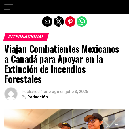
Salir de la versión móvil
INTERNACIONAL
Viajan Combatientes Mexicanos
a Canadá para Apoyar en la
Extinción de Incendios
Forestales
Published
1 año ago
on
julio 3, 2025
By
Redacción