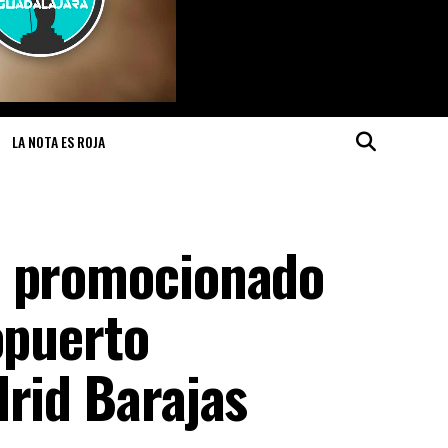
LA NOTA ES ROJA
s promocionado
opuerto
drid Barajas