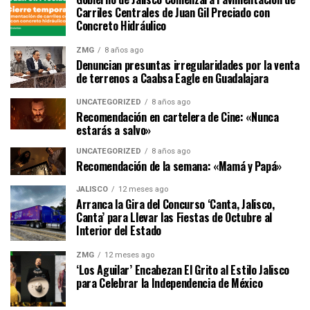
Carriles Centrales de Juan Gil Preciado con
Concreto Hidráulico
ZMG
8 años ago
Denuncian presuntas irregularidades por la venta
de terrenos a Caabsa Eagle en Guadalajara
UNCATEGORIZED
8 años ago
Recomendación en cartelera de Cine: «Nunca
estarás a salvo»
UNCATEGORIZED
8 años ago
Recomendación de la semana: «Mamá y Papá»
JALISCO
12 meses ago
Arranca la Gira del Concurso ‘Canta, Jalisco,
Canta’ para Llevar las Fiestas de Octubre al
Interior del Estado
ZMG
12 meses ago
‘Los Aguilar’ Encabezan El Grito al Estilo Jalisco
para Celebrar la Independencia de México