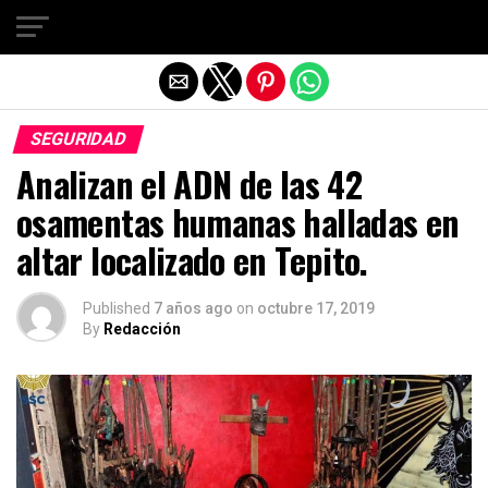
Salir de la versión móvil
SEGURIDAD
Analizan el ADN de las 42
osamentas humanas halladas en
altar localizado en Tepito.
Published
7 años ago
on
octubre 17, 2019
By
Redacción