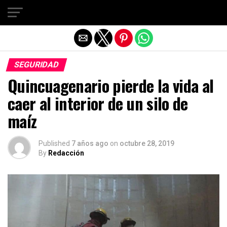
Salir de la versión móvil
SEGURIDAD
Quincuagenario pierde la vida al
caer al interior de un silo de
maíz
Published
7 años ago
on
octubre 28, 2019
By
Redacción