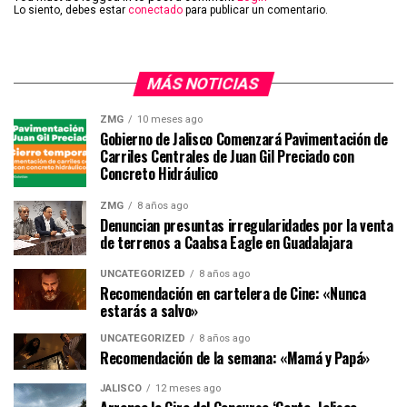
Lo siento, debes estar
conectado
para publicar un comentario.
MÁS NOTICIAS
ZMG
10 meses ago
Gobierno de Jalisco Comenzará Pavimentación de
Carriles Centrales de Juan Gil Preciado con
Concreto Hidráulico
ZMG
8 años ago
Denuncian presuntas irregularidades por la venta
de terrenos a Caabsa Eagle en Guadalajara
UNCATEGORIZED
8 años ago
Recomendación en cartelera de Cine: «Nunca
estarás a salvo»
UNCATEGORIZED
8 años ago
Recomendación de la semana: «Mamá y Papá»
JALISCO
12 meses ago