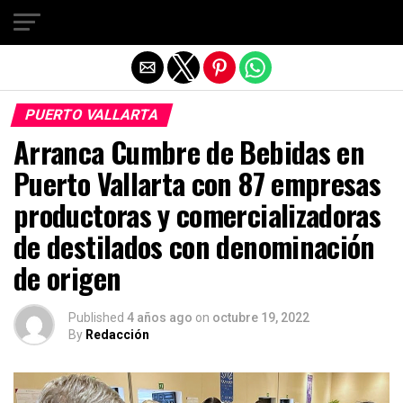
Salir de la versión móvil
PUERTO VALLARTA
Arranca Cumbre de Bebidas en
Puerto Vallarta con 87 empresas
productoras y comercializadoras
de destilados con denominación
de origen
Published
4 años ago
on
octubre 19, 2022
By
Redacción