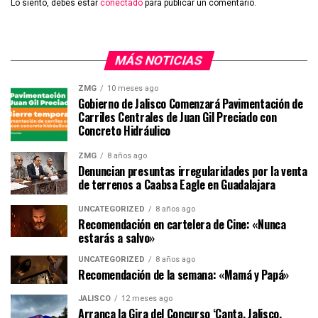
Lo siento, debes estar
conectado
para publicar un comentario.
MÁS NOTICIAS
ZMG
10 meses ago
Gobierno de Jalisco Comenzará Pavimentación de
Carriles Centrales de Juan Gil Preciado con
Concreto Hidráulico
ZMG
8 años ago
Denuncian presuntas irregularidades por la venta
de terrenos a Caabsa Eagle en Guadalajara
UNCATEGORIZED
8 años ago
Recomendación en cartelera de Cine: «Nunca
estarás a salvo»
UNCATEGORIZED
8 años ago
Recomendación de la semana: «Mamá y Papá»
JALISCO
12 meses ago
Arranca la Gira del Concurso ‘Canta, Jalisco,