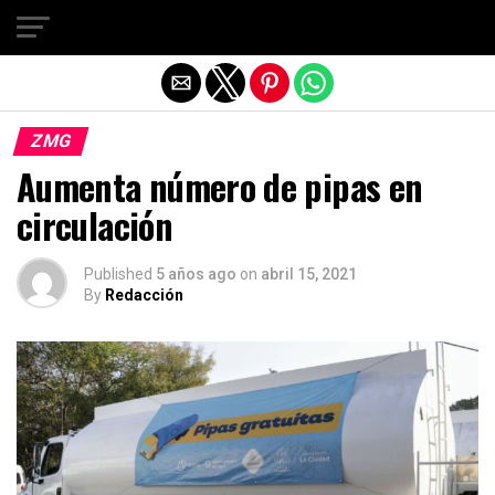
Salir de la versión móvil
ZMG
Aumenta número de pipas en
circulación
Published
5 años ago
on
abril 15, 2021
By
Redacción