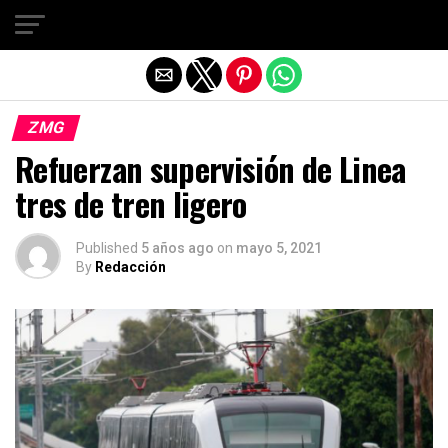
Salir de la versión móvil
ZMG
Refuerzan supervisión de Linea
tres de tren ligero
Published
5 años ago
on
mayo 5, 2021
By
Redacción