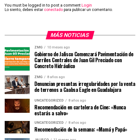
You must be logged in to post a comment
Login
Lo siento, debes estar
conectado
para publicar un comentario.
MÁS NOTICIAS
ZMG
10 meses ago
Gobierno de Jalisco Comenzará Pavimentación de
Carriles Centrales de Juan Gil Preciado con
Concreto Hidráulico
ZMG
8 años ago
Denuncian presuntas irregularidades por la venta
de terrenos a Caabsa Eagle en Guadalajara
UNCATEGORIZED
8 años ago
Recomendación en cartelera de Cine: «Nunca
estarás a salvo»
UNCATEGORIZED
8 años ago
Recomendación de la semana: «Mamá y Papá»
JALISCO
11 meses ago