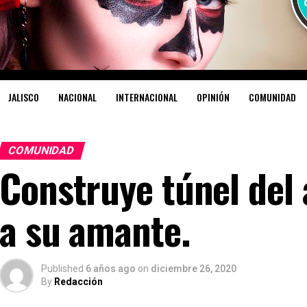
JALISCO
NACIONAL
INTERNACIONAL
OPINIÓN
COMUNIDAD
COMUNIDAD
Construye túnel del 
a su amante.
Published
6 años ago
on
diciembre 26, 2020
By
Redacción